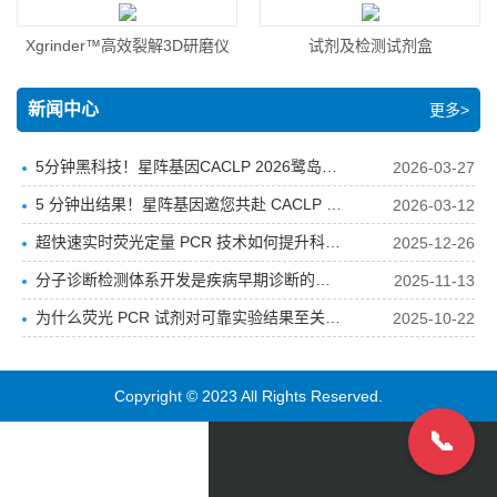
Xgrinder™高效裂解3D研磨仪
试剂及检测试剂盒
新闻中心
更多>
5分钟黑科技！星阵基因CACLP 2026鹭岛完
2026-03-27
美收官，超快速分子诊断时代已来！
5 分钟出结果！星阵基因邀您共赴 CACLP 2
2026-03-12
026，见证分子诊断新突破！
超快速实时荧光定量 PCR 技术如何提升科研
2025-12-26
效率、挽救生命？
分子诊断检测体系开发是疾病早期诊断的关
2025-11-13
键
为什么荧光 PCR 试剂对可靠实验结果至关重
2025-10-22
要
Copyright © 2023 All Rights Reserved.